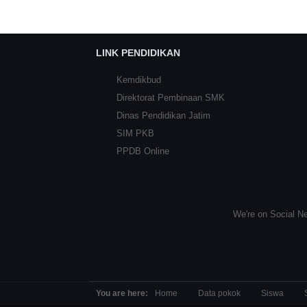
LINK PENDIDIKAN
Kemdikbud
Direktorat Pembinaan SMK
Dinas Pendidikan Jatim
SIM PKB
PPDB Online
We're on Social Ne
You are here:
Home
Data pokok
Siswa