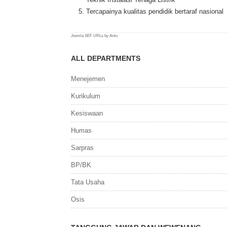
Tercapainya kualitas pendidik bertaraf nasional
Joomla SEF URLs by Artio
ALL DEPARTMENTS
Menejemen
Kurikulum
Kesiswaan
Humas
Sarpras
BP/BK
Tata Usaha
Osis