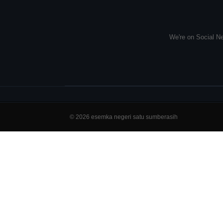
We're on Social Ne
© 2026 esemka negeri satu sumberasih