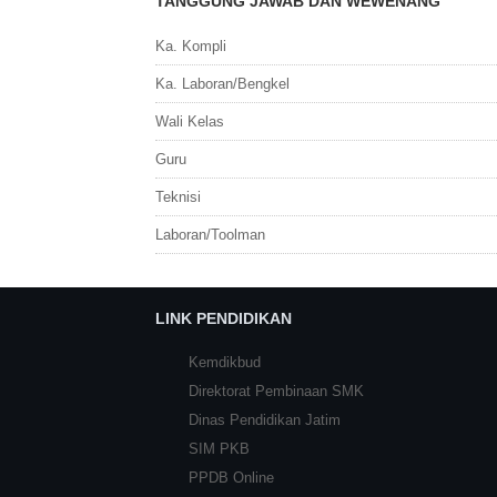
TANGGUNG JAWAB DAN WEWENANG
Ka. Kompli
Ka. Laboran/Bengkel
Wali Kelas
Guru
Teknisi
Laboran/Toolman
LINK PENDIDIKAN
Kemdikbud
Direktorat Pembinaan SMK
Dinas Pendidikan Jatim
SIM PKB
PPDB Online