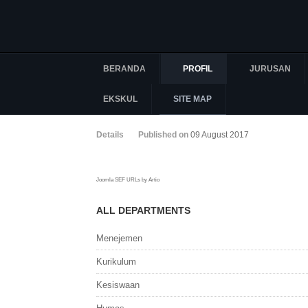
BERANDA
PROFIL
JURUSAN
EKSKUL
SITE MAP
Details
Published on
09 August 2017
Joomla SEF URLs by Artio
ALL DEPARTMENTS
Menejemen
Kurikulum
Kesiswaan