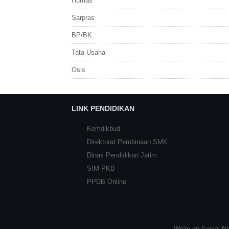
Humas
Sarpras
BP/BK
Tata Usaha
Osis
LINK PENDIDIKAN
Kemdikbud
Direktorat Pembinaan SMK
Dinas Pendidikan Jatim
SIM PKB
PPDB Online
We're on Social Ne