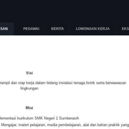
USAN
PEGAWAI
BERITA
LOWONGAN KERJA
EKS
Visi
ampil dan siap kerja dalam bidang instalasi tenaga listrik serta berwawasan
lingkungan
Misi
ementasi kurikulum SMK Negeri 1 Sumberasih
ngajar, materi pelajaran, media pembelajaran, alat dan bahan praktik yang