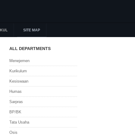
KUL
SITE MAP
ALL DEPARTMENTS
Menejemen
Kurikulum
Kesiswaan
Humas
Sarpras
BP/BK
Tata Usaha
Osis