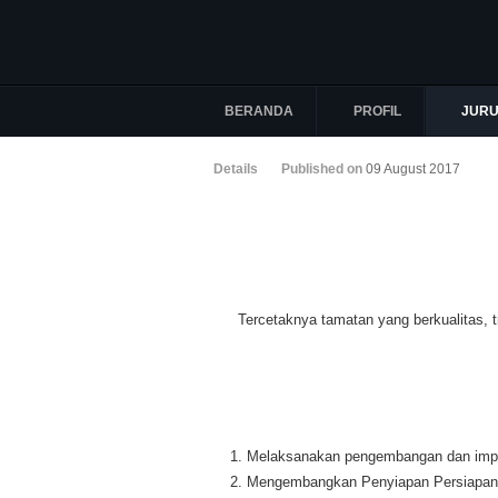
BERANDA
PROFIL
JUR
Details
Published on
09 August 2017
Tercetaknya tamatan yang berkualitas, tr
Melaksanakan pengembangan dan impl
Mengembangkan Penyiapan Persiapan Me