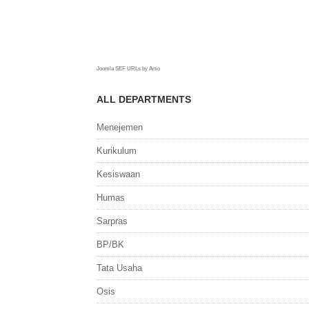
Joomla SEF URLs by Artio
ALL DEPARTMENTS
Menejemen
Kurikulum
Kesiswaan
Humas
Sarpras
BP/BK
Tata Usaha
Osis