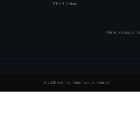
PPDB Online
We're on Social Ne
© 2026 esemka negeri satu sumberasih