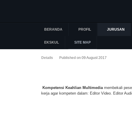
BERANDA
PROFIL
JURUSAN
EKSKUL
SITE MAP
Details
Published on
09 August 2017
Kompetensi Keahlian Multimedia
membekali pesert
kerja agar kompeten dalam: Editor Video. Editor Au