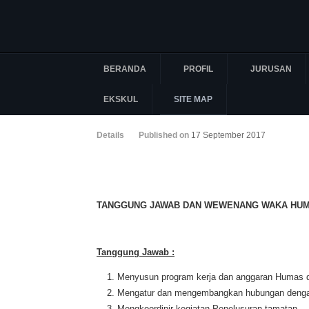
BERANDA
PROFIL
JURUSAN
EKSKUL
SITE MAP
Details
Published on
17 September 2017
TANGGUNG JAWAB DAN WEWENANG WAKA HU
Tanggung Jawab :
Menyusun program kerja dan anggaran Humas 
Mengatur dan mengembangkan hubungan denga
Mengkoordinir kegiatan Penelusuran tamatan.