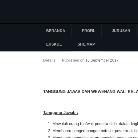
BERANDA
PROFIL
JURUSAN
EKSKUL
SITE MAP
Details
Published on
16 September 2017
TANGGUNG JAWAB DAN WEWENANG WALI KEL
Tanggung Jawab :
Mewakili orang tua/wali peserta didik dalam lin
Membantu pengembangan potensi peserta didik
Membantu menyelesaikan masalah-masalah pese